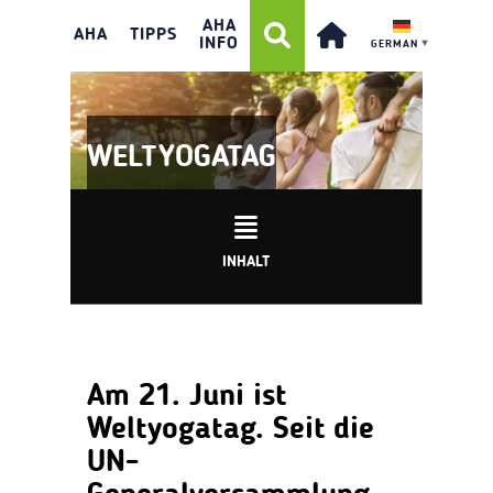
AHA
AHA
TIPPS
INFO
GERMAN
▼
WELTYOGATAG
INHALT
Am 21. Juni ist
Weltyogatag. Seit die
UN-