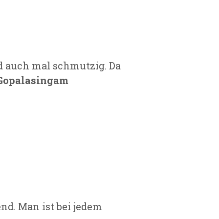
 auch mal schmutzig. Da
Gopalasingam
end. Man ist bei jedem