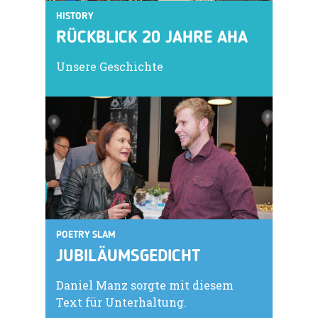
HISTORY
RÜCKBLICK 20 JAHRE AHA
Unsere Geschichte
POETRY SLAM
JUBILÄUMSGEDICHT
Daniel Manz sorgte mit diesem
Text für Unterhaltung.