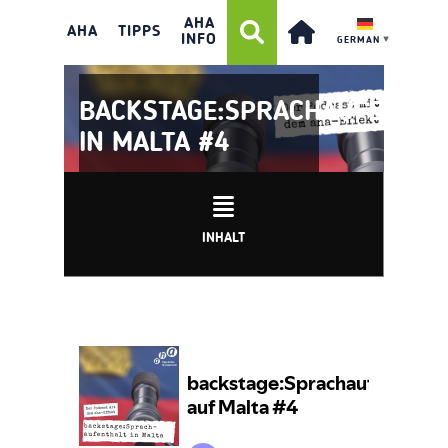
AHA
AHA
TIPPS
INFO
GERMAN
▼
BACKSTAGE:SPRACHAUFENTHA
IN MALTA #4
INHALT