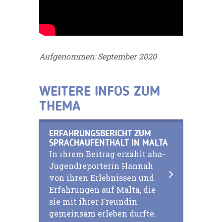
Aufgenommen: September 2020
WEITERE INFOS ZUM
THEMA
ERFAHRUNGSBERICHT ZUM
SPRACHAUFENTHALT IN MALTA
In ihrem Beitrag erzählt aha-
Jugendreporterin Hannah
von ihren Erlebnissen und
Erfahrungen auf Malta, die
sie mit ihrer Freundin
gemeinsam erleben durfte.