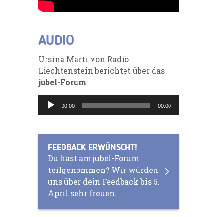
AUDIO
Ursina Marti von Radio
Liechtenstein berichtet über das
jubel-Forum
:
Audio-
00:00
00:00
Player
FEEDBACK ERWÜNSCHT!
Du hast am jubel-Forum
teilgenommen? Wir würden
uns über dein Feedback bis 5.
April sehr freuen.