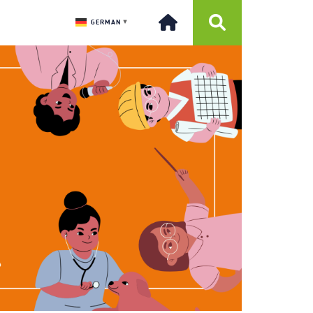
GERMAN
▼