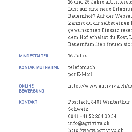
16 und 25 Jahre alt, interes
Lust auf eine neue Erfahr
Bauernhof? Auf der Websei
kannst du dir selbst eine
gewünschten Einsatz reser
dem Hof erhältst du Kost, 
Bauernfamilien freuen sich
16 Jahre
MINDESTALTER
telefonisch
KONTAKTAUFNAHME
per E-Mail
https://www.agriviva.ch/
ONLINE-
BEWERBUNG
Postfach, 8401 Winterthur
KONTAKT
Schweiz
0041 +41 52 264 00 34
info@agriviva.ch
http://www.agriviva.ch