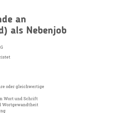
nde an
d) als Nebenjob
AG
istet
re oder gleichwertige
n Wort und Schrift
d Wortgewandtheit
ung