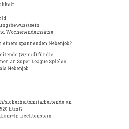
chkeit
ild
tungsbewusstsein
 und Wochenendeinsätze
ch einem spannenden Nebenjob?
eitende (w/m/d) für die
nen an Super League Spielen
als Nebenjob.
.ch/sicherheitsmitarbeitende-an-
520.html?
ium=lp-liechtenstein