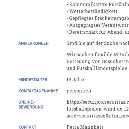
• Kommunikative Persönli
• Wetterbeständigkeit
• Gepflegtes Erscheinungsb
• Ausgeprägtes Verantwor
• Bereitschaft für Abend-
Sind Sie auf der Suche na
ANMERKUNGEN
Wir suchen flexible Mitarb
Betreuung von Besucher:in
und Fussballländerspielen 
18 Jahre
MINDESTALTER
persönlich
KONTAKTAUFNAHME
https://securijob.securitas
ONLINE-
BEWERBUNG
fussballspielen-wmd-de-f2
agid=securitasag&utm_med
Petra Mannhart
KONTAKT