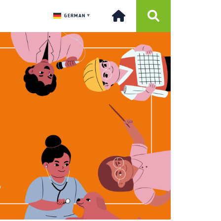
GERMAN
▼