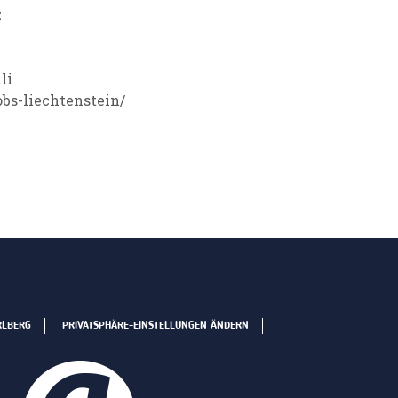
z
li
obs-liechtenstein/
RLBERG
PRIVATSPHÄRE-EINSTELLUNGEN ÄNDERN