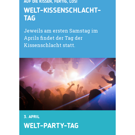
AUF DIE KISSEN, FERTIG, LOS!
WELT-KISSENSCHLACHT-
TAG
Jeweils am ersten Samstag im
Aprils findet der Tag der
Kissenschlacht statt.
3. APRIL
WELT-PARTY-TAG