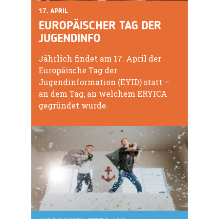
17. APRIL
EUROPÄISCHER TAG DER
JUGENDINFO
Jährlich findet am 17. April der
Europäische Tag der
Jugendinformation (EYID) statt –
an dem Tag, an welchem ERYICA
gegründet wurde.