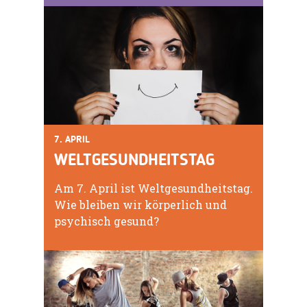
7. APRIL
WELTGESUNDHEITSTAG
Am 7. April ist Weltgesundheitstag.
Wie bleiben wir körperlich und
psychisch gesund?