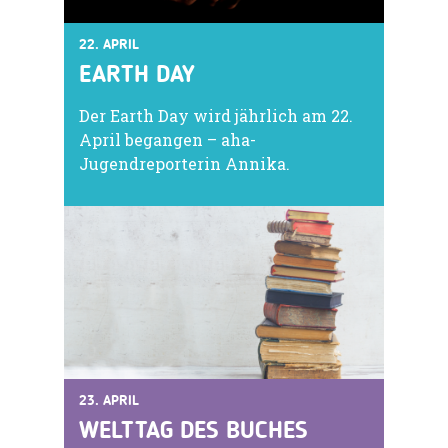
22. APRIL
EARTH DAY
Der Earth Day wird jährlich am 22.
April begangen – aha-
Jugendreporterin Annika.
23. APRIL
WELTTAG DES BUCHES