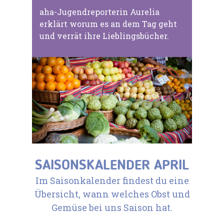
aha-Jugendreporterin Aurelia
erklärt worum es an dem Tag geht
und verrät ihre Lieblingsbücher.
SAISONSKALENDER APRIL
Im Saisonkalender findest du eine
Übersicht, wann welches Obst und
Gemüse bei uns Saison hat.