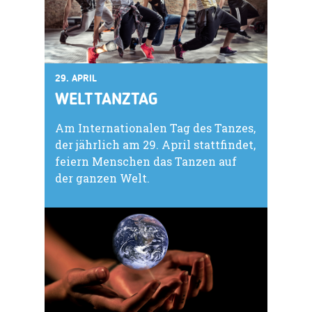
29. APRIL
WELTTANZTAG
Am Internationalen Tag des Tanzes,
der jährlich am 29. April stattfindet,
feiern Menschen das Tanzen auf
der ganzen Welt.