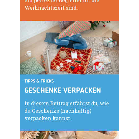
ein perfekter Begleiter für die
Weihnachtszeit sind.
TIPPS & TRICKS
GESCHENKE VERPACKEN
In diesem Beitrag erfährst du, wie
du Geschenke (nachhaltig)
verpacken kannst.