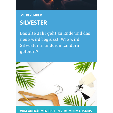
31. DEZEMBER
SILVESTER
Das alte Jahr geht zu Ende und das
neue wird begrüsst. Wie wird
Silvester in anderen Ländern
gefeiert?
VOM AUFRÄUMEN BIS HIN ZUM MINIMALISMUS