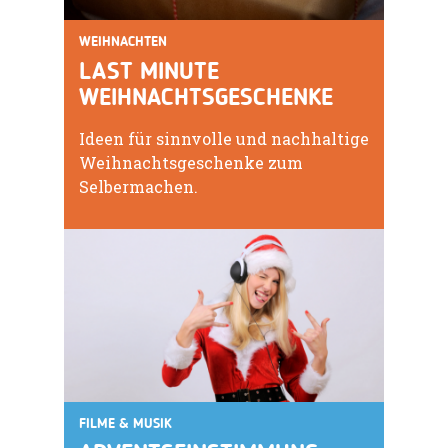
WEIHNACHTEN
LAST MINUTE
WEIHNACHTSGESCHENKE
Ideen für sinnvolle und nachhaltige
Weihnachtsgeschenke zum
Selbermachen.
FILME & MUSIK