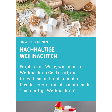
UMWELT SCHONEN
NACHHALTIGE
WEIHNACHTEN
Es gibt auch Wege, wie man zu
Weihnachten Geld spart, die
Umwelt schont und einander
Freude bereitet und das nennt sich
“nachhaltige Weihnachten”.