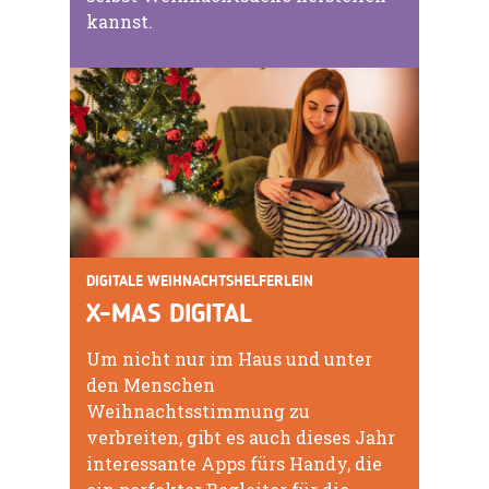
kannst.
DIGITALE WEIHNACHTSHELFERLEIN
X-MAS DIGITAL
Um nicht nur im Haus und unter
den Menschen
Weihnachtsstimmung zu
verbreiten, gibt es auch dieses Jahr
interessante Apps fürs Handy, die