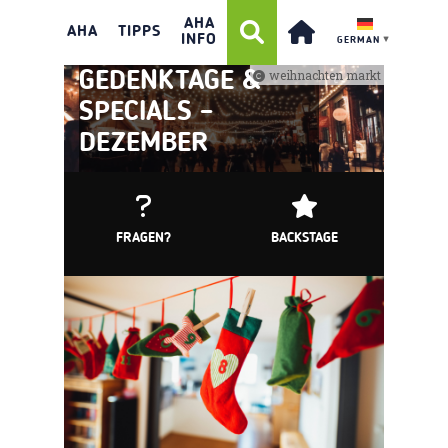
AHA
AHA
TIPPS
INFO
GERMAN
▼
weihnachten markt
GEDENKTAGE &
SPECIALS –
DEZEMBER
FRAGEN?
BACKSTAGE