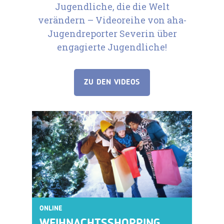
Jugendliche, die die Welt
verändern – Videoreihe von aha-
Jugendreporter Severin über
engagierte Jugendliche!
ZU DEN VIDEOS
ONLINE