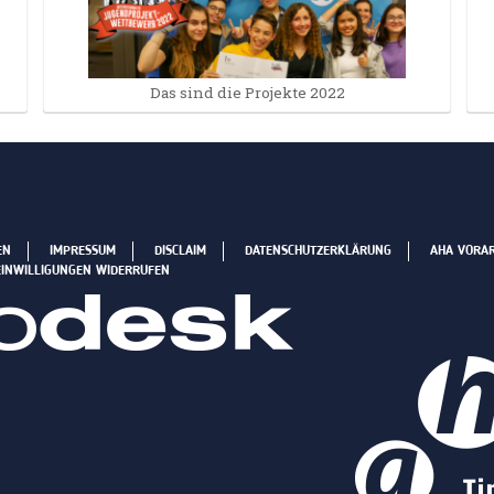
Das sind die Projekte 2022
EN
IMPRESSUM
DISCLAIM
DATENSCHUTZERKLÄRUNG
AHA VORA
EINWILLIGUNGEN WIDERRUFEN