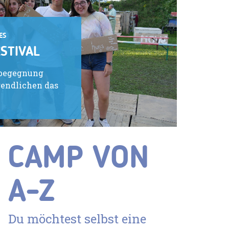
ES
STIVAL
begegnung
gendlichen das
CAMP VON
A-Z
Du möchtest selbst eine