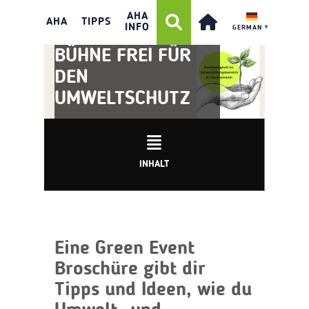
AHA
AHA
TIPPS
INFO
GERMAN
▼
GREEN EVENT:
BÜHNE FREI FÜR
DEN
UMWELTSCHUTZ
INHALT
Eine Green Event
Broschüre gibt dir
Tipps und Ideen, wie du