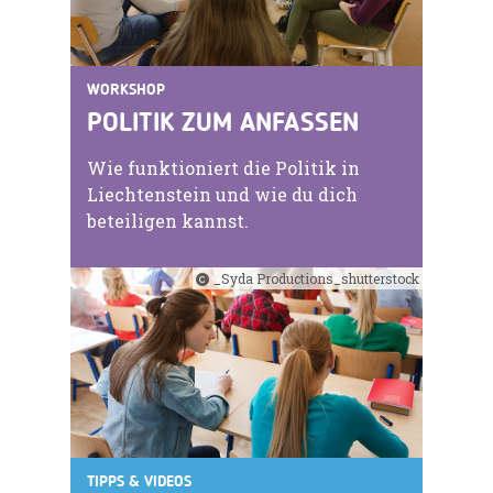
WORKSHOP
POLITIK ZUM ANFASSEN
Wie funktioniert die Politik in
Liechtenstein und wie du dich
beteiligen kannst.
_Syda Productions_shutterstock
TIPPS & VIDEOS