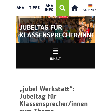
AHA
AHA
TIPPS
INFO
GERMAN
▼
JUBELTAG FÜR
KLASSENSPRECHER/INNEN
INHALT
„jubel Werkstatt“:
Jubeltag für
Klassensprecher/innen