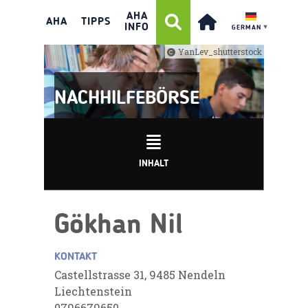
AHA
AHA
TIPPS
INFO
GERMAN
▼
YanLev_shutterstock
NACHHILFEBÖRSE
INHALT
Gökhan Nil
KONTAKT
Castellstrasse 31, 9485 Nendeln
Liechtenstein
0796679650