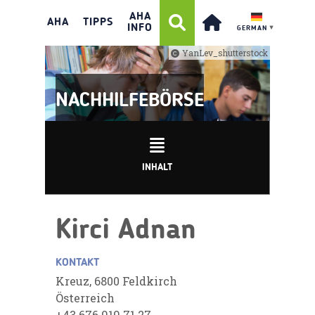
AHA
AHA
TIPPS
INFO
GERMAN
▼
YanLev_shutterstock
NACHHILFEBÖRSE
INHALT
Kirci Adnan
KONTAKT
Kreuz, 6800 Feldkirch
Österreich
+43 676 919 71 27