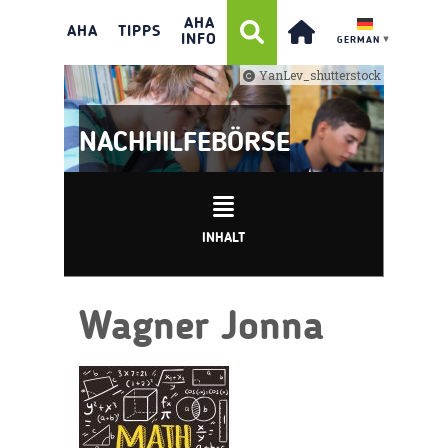
AHA
AHA
TIPPS
INFO
GERMAN
▼
YanLev_shutterstock
NACHHILFEBÖRSE
INHALT
Wagner Jonna