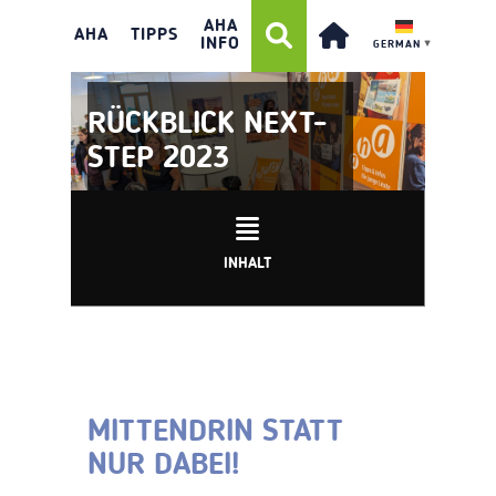
AHA
AHA
TIPPS
INFO
GERMAN
▼
RÜCKBLICK NEXT-
STEP 2023
INHALT
MITTENDRIN STATT
NUR DABEI!