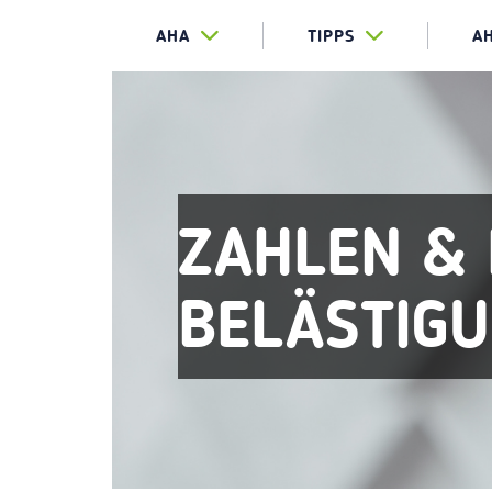
AHA
TIPPS
A
ZAHLEN & 
BELÄSTIG