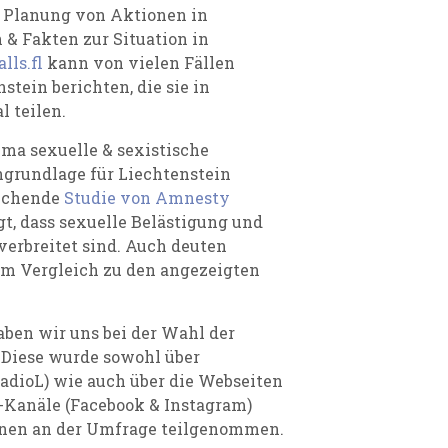
d Planung von Aktionen in
 Fakten zur Situation in
lls.fl
kann von vielen Fällen
stein berichten, die sie in
 teilen.
ma sexuelle & sexistische
ngrundlage für Liechtenstein
rechende
Studie von Amnesty
gt, dass sexuelle Belästigung und
verbreitet sind. Auch deuten
 im Vergleich zu den angezeigten
aben wir uns bei der Wahl der
 Diese wurde sowohl über
adioL) wie auch über die Webseiten
e-Kanäle (Facebook & Instagram)
rsonen an der Umfrage teilgenommen.