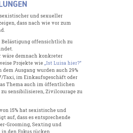
LUNGEN
sexistischer und sexueller
zeigen, dass nach wie vor zum
nd.
 Belästigung offensichtlich zu
indet.
er wäre demnach konkreter
weise Projekte wie
„Ist Luisa hier?“
en dem Ausgang wurden auch 29%
V/Taxi, im Einkaufsgeschäft oder
 das Thema auch im öffentlichen
zu sensibilisieren, Zivilcourage zu
 von 15% hat sexistische und
igt auf, dass es entsprechende
ber-Grooming, Sexting und
 in den Fokus rücken.