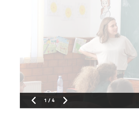
1
/
4