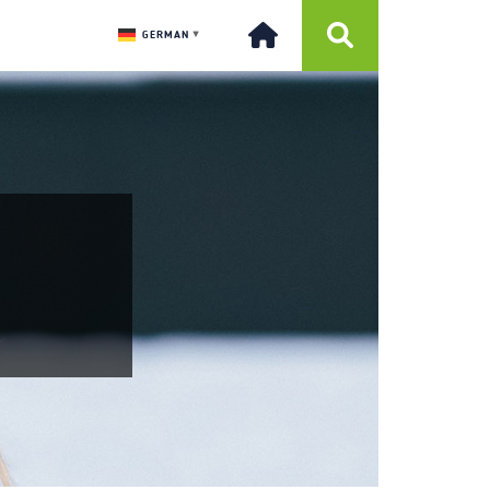
GERMAN
▼