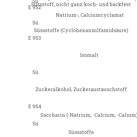
Sü
Süssstoff, nicht ganz koch- und backfest
E 952
Natrium-, Calciumcyclamat
Sü
Süssstoffe (Cyclohexansulfamidsäure)
E 953
Isomalt
Sü
Zuckeralkohol, Zuckeraustauschstoff
E 954
Saccharin (-Natrium, -Calcium, -Calium
Sü
Süssstoffe