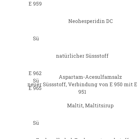
E 959
Neohesperidin DC
Sü
natürlicher Süssstoff
E 962
Aspartam-Acesulfamsalz
Sü
neuer Süssstoff, Verbindung von E 950 mit E
E 965
951
Maltit, Maltitsirup
Sü