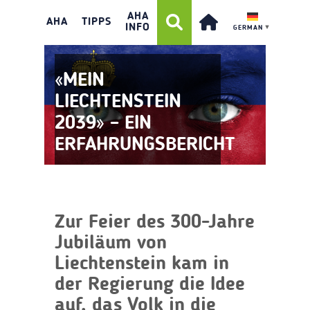
AHA
AHA
TIPPS
INFO
GERMAN
▼
«MEIN
LIECHTENSTEIN
2039» – EIN
ERFAHRUNGSBERICHT
Zur Feier des 300-Jahre
Jubiläum von
Liechtenstein kam in
der Regierung die Idee
auf, das Volk in die