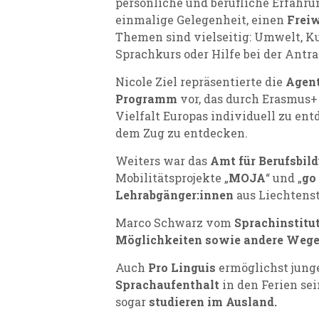
persönliche und berufliche Erfahr
einmalige Gelegenheit, einen
Freiw
Themen sind vielseitig: Umwelt, K
Sprachkurs oder Hilfe bei der Antr
Nicole Ziel repräsentierte die
Agent
Programm
vor, das durch Erasmus+
Vielfalt Europas individuell zu en
dem Zug zu entdecken.
Weiters war das
Amt für Berufsbil
Mobilitätsprojekte „
MOJA
“ und „
go
Lehrabgänger:innen
aus Liechtenst
Marco Schwarz vom
Sprachinstitu
Möglichkeiten sowie andere Wege, 
Auch
Pro Linguis
ermöglichst jung
Sprachaufenthalt
in den Ferien se
sogar
studieren im Ausland.