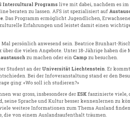
 Intercultural Programs
live mit dabei, nachdem es im
ine beraten zu lassen. AFS ist spezialisiert auf
Austaus
re
. Das Programm ermöglicht Jugendlichen, Erwachsenen
ulturelle Erfahrungen und leistet damit einen wichtig
Mal persönlich anwesend sein. Beatrice Brunhart-Risch
 über die vielen Angebote. Unter 18-Jährige haben die
naustausch
zu machen oder ein
Camp
zu besuchen.
nger Student an der
Universität Liechtenstein
. Er kommt
tschieden. Bei der Infoveranstaltung stand er den Besu
rage ging: «Wo soll ich studieren?»
innen war gross, insbesondere der
ESK
faszinierte viele,
nd, seine Sprache und Kultur besser kennenlernen zu kö
 viele weitere Informationen zum Thema Ausland finden
lle, die von einem Auslandsaufenthalt träumen.