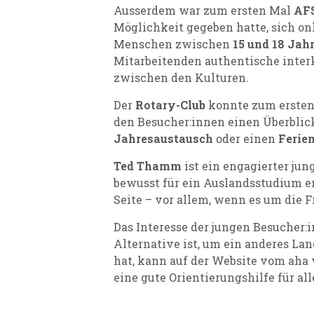
Ausserdem war zum ersten Mal
AFS
Möglichkeit gegeben hatte, sich onl
Menschen zwischen
15 und 18 Jah
Mitarbeitenden authentische interk
zwischen den Kulturen.
Der
Rotary-Club
konnte zum ersten 
den Besucher:innen einen Überblick
Jahresaustausch
oder einen
Ferie
Ted Thamm
ist ein engagierter ju
bewusst für ein Auslandsstudium en
Seite – vor allem, wenn es um die F
Das Interesse der jungen Besucher:
Alternative ist, um ein anderes La
hat, kann auf der Website vom aha
eine gute Orientierungshilfe für a