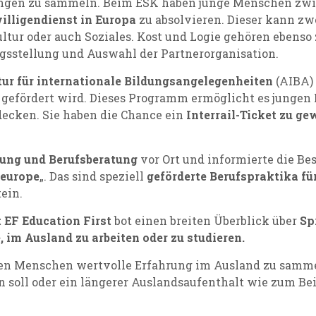
ungen zu sammeln. Beim ESK haben junge Menschen zwis
illigendienst in Europa
zu absolvieren. Dieser kann zw
ultur oder auch Soziales. Kost und Logie gehören eben
agsstellung und Auswahl der Partnerorganisation.
ur für internationale Bildungsangelegenheiten
(AIBA) 
 gefördert wird. Dieses Programm ermöglicht es jungen
tdecken. Sie haben die Chance ein
Interrail-Ticket zu g
dung und Berufsberatung
vor Ort und informierte die Be
europe
„. Das sind speziell
geförderte Berufspraktika fü
ein.
t
EF Education First
bot einen breiten Überblick über
Sp
im Ausland zu arbeiten oder zu studieren.
en Menschen wertvolle Erfahrung im Ausland zu sammeln
in soll oder ein längerer Auslandsaufenthalt wie zum Be