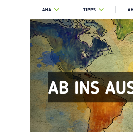
AHA
TIPPS
A
AB INS AU