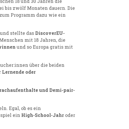
chen 18 und 30 Jahren die
ei bis zwölf Monaten dauern. Die
so zum Programm dazu wie ein
und stellte das
DiscoverEU-
 Menschen mit 18 Jahren, die
ewinnen
und so Europa gratis mit
sucher:innen über die beiden
r Lernende oder
rachaufenthalte und Demi-pair-
. Egal, ob es ein
ispiel ein
High-School-Jahr
oder