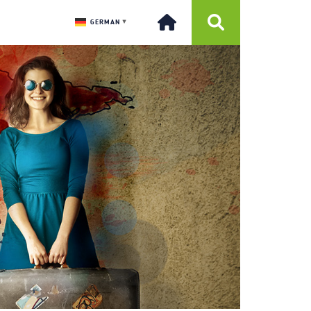
GERMAN
▼