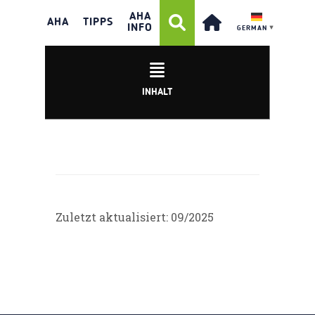
ANDREA STROBL-
AHA
ELMER
AHA
TIPPS
INFO
GERMAN
▼
INHALT
Zuletzt aktualisiert: 09/2025