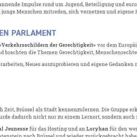
annende Impulse rund um Jugend, Beteiligung und euro
dem junge Menschen mitreden, sich vernetzen und eigene
HEN PARLAMENT
«Verkehrsschildern der Gerechtigkeit»
vor dem Europäi
d brachten die Themen Gerechtigkeit, Menschenrechte u
verarbeiten, Neues auszuprobieren und eigene Gedanken 
Zeit, Brüssel als Stadt kennenzulernen. Die Gruppe e
wurde dadurch nicht nur zu einem Lernort, sondern auch
al Jeunesse
für das Hosting und an
Loryhan
für den we
chtenstein nach Brüssel und wieder zurückgebracht habe