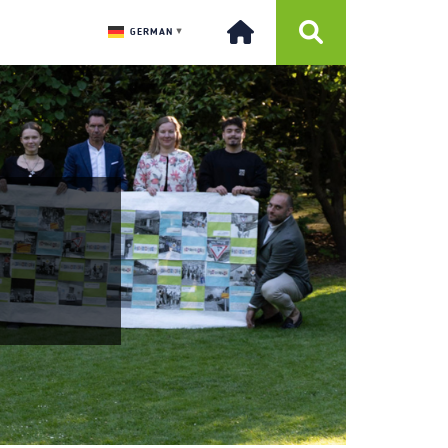
GERMAN
▼