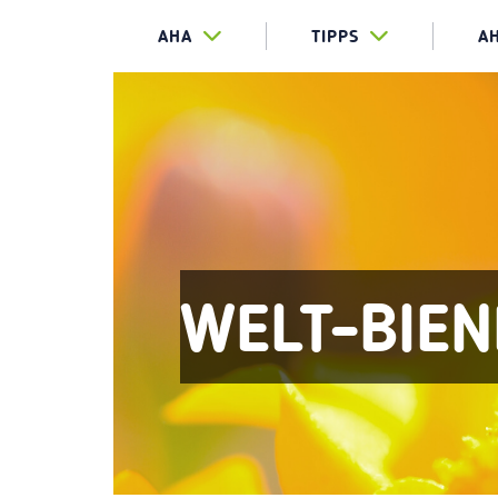
AHA
TIPPS
A
WELT-BIEN