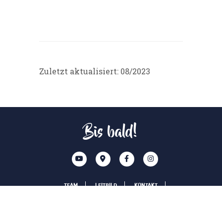
Zuletzt aktualisiert: 08/2023
Bis bald!
TEAM
LEITBILD
KONTAKT
SPONSOREN
IMPRESSUM
DISCLAIM
DATENSCHUTZERKLÄRUNG
AHA VORARLBERG
PRIVATSPHÄRE-EINSTELLUNGEN ÄNDERN
HISTORIE DER PRIVATSPHÄRE-EINSTELLUNGEN