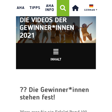
AHA
AHA
TIPPS
INFO
GERMAN
▼
DIE VIDEOS DER
GEWINNER*INNEN
2021
INHALT
?? Die Gewinner*innen
stehen fest!
Wow, was für ein Erfolg! Rund 100