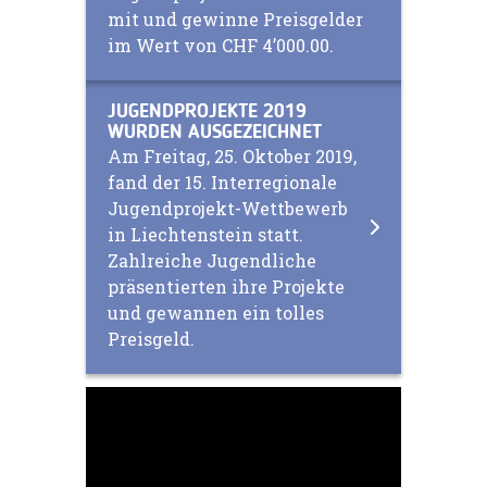
mit und gewinne Preisgelder
im Wert von CHF 4’000.00.
JUGENDPROJEKTE 2019
WURDEN AUSGEZEICHNET
Am Freitag, 25. Oktober 2019,
fand der 15. Interregionale
Jugendprojekt-Wettbewerb
in Liechtenstein statt.
Zahlreiche Jugendliche
präsentierten ihre Projekte
und gewannen ein tolles
Preisgeld.