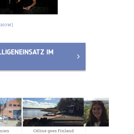
ESHOW]
LIGENEINSATZ IM
anien
Céline goes Finland