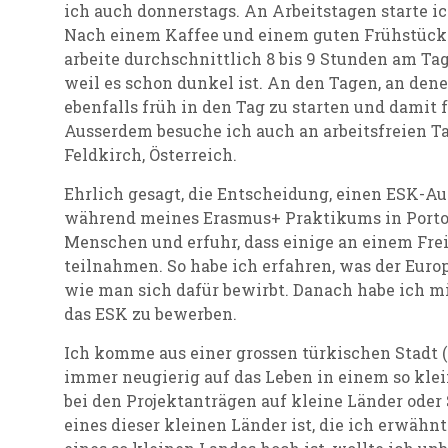
ich auch donnerstags. An Arbeitstagen starte i
Nach einem Kaffee und einem guten Frühstück 
arbeite durchschnittlich 8 bis 9 Stunden am Ta
weil es schon dunkel ist.
An den Tagen, an denen
ebenfalls früh in den Tag zu starten und damit 
Ausserdem besuche ich auch an arbeitsfreien T
Feldkirch, Österreich.
Ehrlich gesagt, die Entscheidung, einen ESK-A
während meines Erasmus+ Praktikums in Porto, P
Menschen und erfuhr, dass einige an einem Fre
teilnahmen. So habe ich erfahren, was der Europ
wie man sich dafür bewirbt. Danach habe ich mi
das ESK zu bewerben.
Ich komme aus einer grossen türkischen Stadt (
immer neugierig auf das Leben in einem so kle
bei den Projektanträgen auf kleine Länder oder 
eines dieser kleinen Länder ist, die ich erwähn