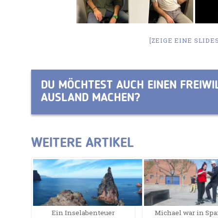
[ZEIGE EINE SLID
DU MÖCHTEST AUCH EINEN FREIWIL
AUSLAND MACHEN?
WEITERE ARTIKEL
Ein Inselabenteuer
Michael war in Sp