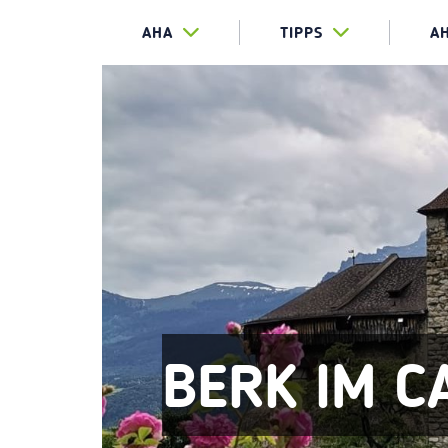
AHA
TIPPS
A
BERK IM 