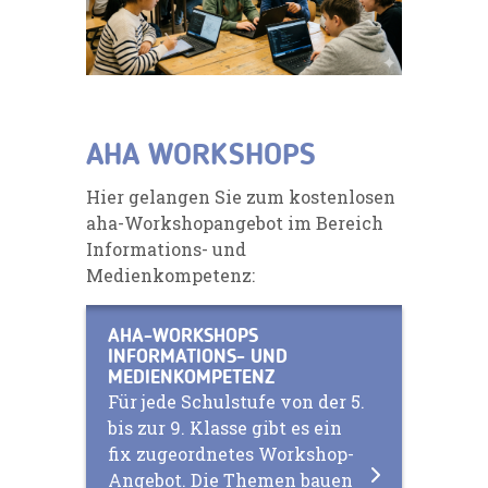
AHA WORKSHOPS
Hier gelangen Sie zum kostenlosen
aha-Workshopangebot im Bereich
Informations- und
Medienkompetenz:
AHA-WORKSHOPS
INFORMATIONS- UND
MEDIENKOMPETENZ
Für jede Schulstufe von der 5.
bis zur 9. Klasse gibt es ein
fix zugeordnetes Workshop-
Angebot. Die Themen bauen