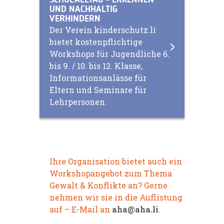
UND NACHHALTIG
VERHINDERN
Der Verein kinderschutz.li
bietet kostenpflichtige
Workshops für Jugendliche 6.
bis 9. / 10. bis 12. Klasse,
Informationsanlässe für
Eltern und Seminare für
Lehrpersonen.
Ihre Organisation bietet auch ein
Workshopangebot zum Thema
Gewalt & Konflikte an? Gerne
nehmen wir sie in die Auflistung
auf – E-Mail an
aha@aha.li
.