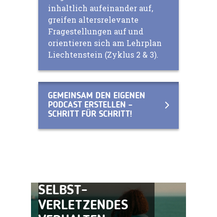
inhaltlich aufeinander auf,
greifen altersrelevante
Fragestellungen auf und
orientieren sich am Lehrplan
Liechtenstein (Zyklus 2 & 3).
GEMEINSAM DEN EIGENEN
PODCAST ERSTELLEN –
SCHRITT FÜR SCHRITT!
SELBST­
VERLETZENDES