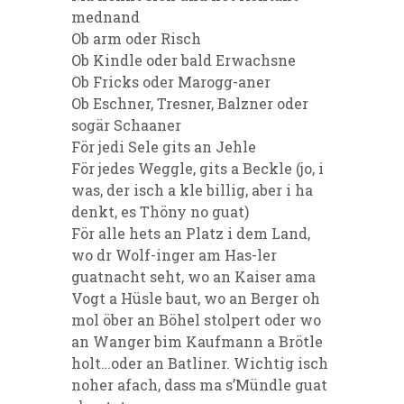
mednand
Ob arm oder Risch
Ob Kindle oder bald Erwachsne
Ob Fricks oder Marogg-aner
Ob Eschner, Tresner, Balzner oder
sogär Schaaner
För jedi Sele gits an Jehle
För jedes Weggle, gits a Beckle (jo, i
was, der isch a kle billig, aber i ha
denkt, es Thöny no guat)
För alle hets an Platz i dem Land,
wo dr Wolf-inger am Has-ler
guatnacht seht, wo an Kaiser ama
Vogt a Hüsle baut, wo an Berger oh
mol öber an Böhel stolpert oder wo
an Wanger bim Kaufmann a Brötle
holt…oder an Batliner. Wichtig isch
noher afach, dass ma s’Mündle guat