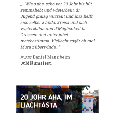
„…Wia s‘aha, scho vor 20 Johr bis hüt
zemmahebt und wieterbaut, dr
Jugend gnuag vertraut und ihra helft,
sich selber z finda, z’reisa und sich
wieterzbilda und d‘Möglichkeit bi
Grossem und unter jubel
metzbestimma. Viellecht sogär oh mol
Mura z’überwinda…“
Autor Daniel Manz beim
Jubiläumsfest
.
20 JOHR AHA, IM
LIACHTASTA