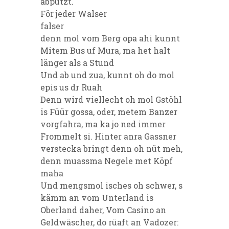
abputzt.
För jeder Walser
falser
denn mol vom Berg opa ahi kunnt
Mitem Bus uf Mura, ma het halt
länger als a Stund
Und ab und zua, kunnt oh do mol
epis us dr Ruah
Denn wird viellecht oh mol Gstöhl
is Füür gossa, oder, metem Banzer
vorgfahra, ma ka jo ned immer
Frommelt si. Hinter anra Gassner
verstecka bringt denn oh nüt meh,
denn muassma Negele met Köpf
maha
Und mengsmol isches oh schwer, s
kämm an vom Unterland is
Oberland daher, Vom Casino an
Geldwäscher, do rüaft an Vadozer: