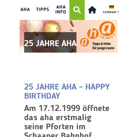
AHA
AHA
TIPPS
INFO
GERMAN
▼
25 JAHRE AHA
25 JAHRE AHA – HAPPY
BIRTHDAY
Am 17.12.1999 öffnete
das aha erstmalig
seine Pforten im
Schaaner Bahnhof.