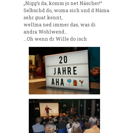
„Nigg’s da, komm jo net Näscher!“
Selbschd do, woma sich und d Näma
sehr guat kennt,
wellma ned immer das, was di
andra Wohlwend…
…Oh wenn dr Wille do isch