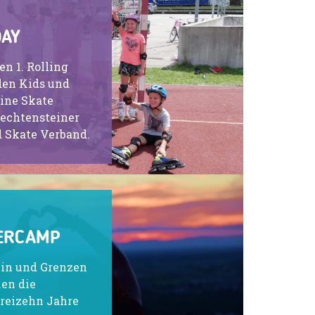
DAY
n 1. Rolling
en Kids und
line Skate
echtensteiner
d Skate Verband.
ERCAMP
ein und Grenzen
nen die
reizehn Jahre