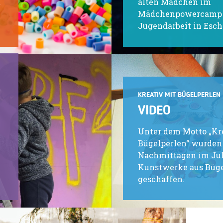
t
alten Mädchen im
Mädchenpowercamp 
Jugendarbeit in Esch
KREATIV MIT BÜGELPERLEN
VIDEO
Unter dem Motto „Kr
Bügelperlen“ wurden
Nachmittagen im Jul
Kunstwerke aus Büge
geschaffen.