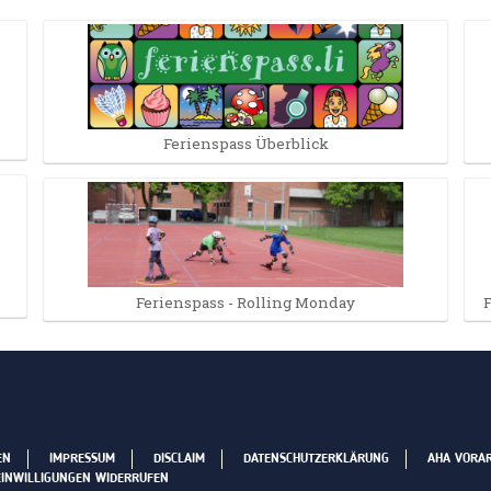
Ferienspass Überblick
Ferienspass - Rolling Monday
EN
IMPRESSUM
DISCLAIM
DATENSCHUTZERKLÄRUNG
AHA VORA
EINWILLIGUNGEN WIDERRUFEN