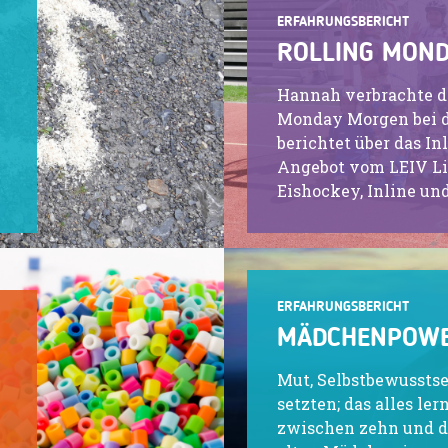
ERFAHRUNGSBERICHT
ROLLING MON
Hannah verbrachte de
Monday Morgen bei d
berichtet über das In
Angebot vom LEIV Li
Eishockey, Inline un
ERFAHRUNGSBERICHT
MÄDCHENPOW
Mut, Selbstbewussts
setzten; das alles ler
zwischen zehn und d