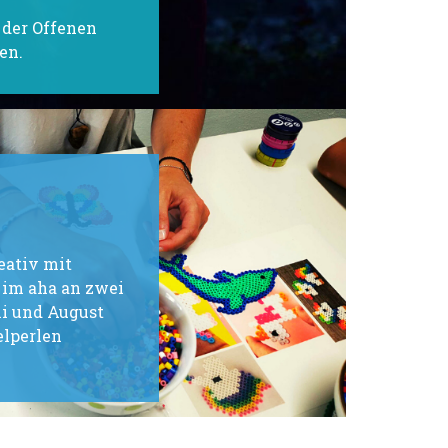
der Offenen
en.
eativ mit
 im aha an zwei
i und August
lperlen