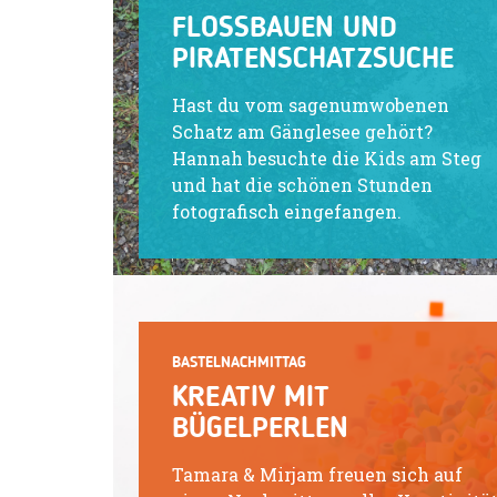
FLOSSBAUEN UND
PIRATENSCHATZSUCHE
Hast du vom sagenumwobenen
Schatz am Gänglesee gehört?
Hannah besuchte die Kids am Steg
und hat die schönen Stunden
fotografisch eingefangen.
BASTELNACHMITTAG
KREATIV MIT
BÜGELPERLEN
Tamara & Mirjam freuen sich auf