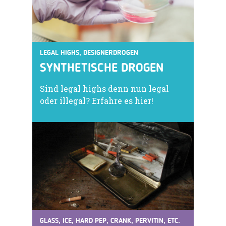
LEGAL HIGHS, DESIGNERDROGEN
SYNTHETISCHE DROGEN
Sind legal highs denn nun legal
oder illegal? Erfahre es hier!
GLASS, ICE, HARD PEP, CRANK, PERVITIN, ETC.