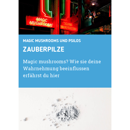
MAGIC MUSHROOMS UND PSILOS
ZAUBERPILZE
Magic mushrooms? Wie sie deine
Wahrnehmung beeinflussen
erfährst du hier