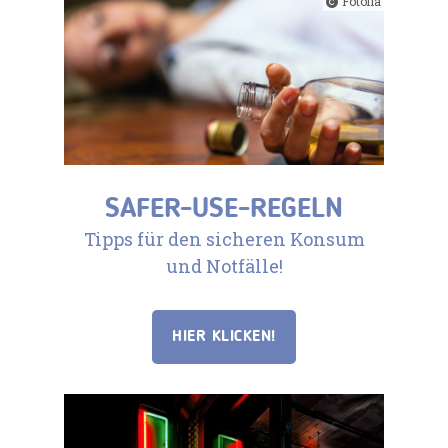
Fotolia
SAFER-USE-REGELN
Tipps für den sicheren Konsum
und Notfälle!
HIER KLICKEN!