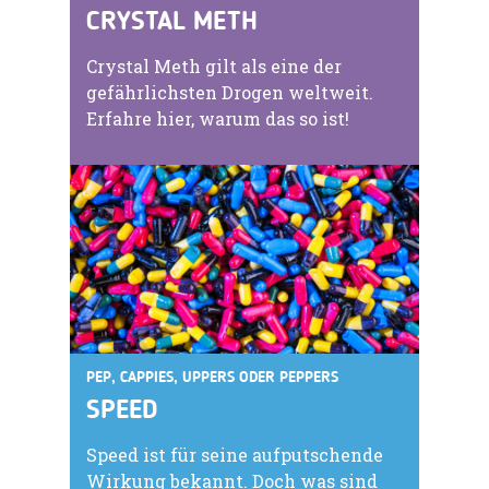
CRYSTAL METH
Crystal Meth gilt als eine der
gefährlichsten Drogen weltweit.
Erfahre hier, warum das so ist!
PEP, CAPPIES, UPPERS ODER PEPPERS
SPEED
Speed ist für seine aufputschende
Wirkung bekannt. Doch was sind