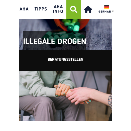
AHA
AHA
TIPPS
INFO
GERMAN
▼
ILLEGALE DROGEN
BERATUNGSSTELLEN