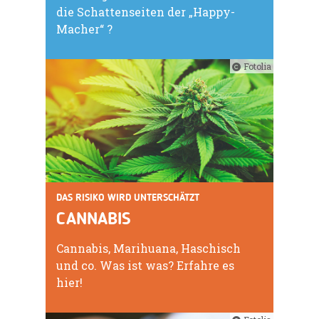
die Schattenseiten der „Happy-
Macher“ ?
Fotolia
DAS RISIKO WIRD UNTERSCHÄTZT
CANNABIS
Cannabis, Marihuana, Haschisch
und co. Was ist was? Erfahre es
hier!