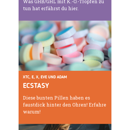
Was GHB/GHL mit K.-O.-Tropfen zu
tun hat erfährst du hier.
XTC, E, X, EVE UND ADAM
ECSTASY
Diese bunten Pillen haben es
faustdick hinter den Ohren! Erfahre
warum!