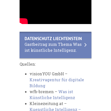
DATENSCHUTZ LIECHTENSTEIN
Gastbeitrag zum Thema Was
ist künstliche Intelligenz.
Quellen:
visionYOU GmbH –
Kreativagentur für digitale
Bildung
wfb-bremen –
Was ist
Künstliche Intelligenz
Kleinezeitung.at –
Kuenstliche Intelligenz –