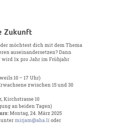
e Zukunft
d/oder möchtest dich mit dem Thema
eren auseinandersetzen? Dann
wird 1x pro Jahr im Frühjahr
weils 10 – 17 Uhr)
 Erwachsene zwischen 15 und 30
, Kirchstrasse 10
gung an beiden Tagen)
urs:
Montag, 24. März 2025
 unter
mirjam@aha.li
oder