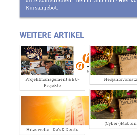
unterschiedlichen Themen anbietet? Hier k
Kursangebot.
WEITERE ARTIKEL
Projektmanagement & EU-
Neujahrsvorsät
Projekte
(Cyber-)Mobbin
Hitzewelle - Do's & Dont's