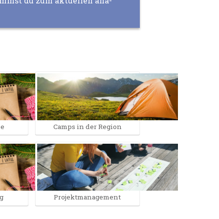
ommst du zum aktuellen aha-
ze
Camps in der Region
g
Projektmanagement