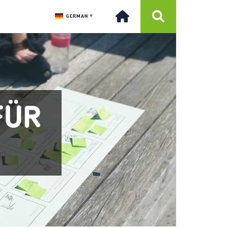
GERMAN
▼
FÜR