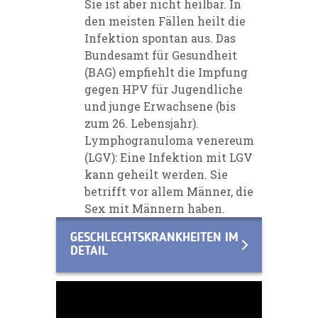
Sie ist aber nicht heilbar. In
den meisten Fällen heilt die
Infektion spontan aus. Das
Bundesamt für Gesundheit
(BAG) empfiehlt die Impfung
gegen HPV für Jugendliche
und junge Erwachsene (bis
zum
26
. Lebensjahr).
Lymphogranuloma venereum
(LGV): Eine Infektion mit LGV
kann geheilt werden. Sie
betrifft vor allem Männer, die
Sex mit Männern haben.
GESCHLECHTSKRANKHEITEN IM
DETAIL