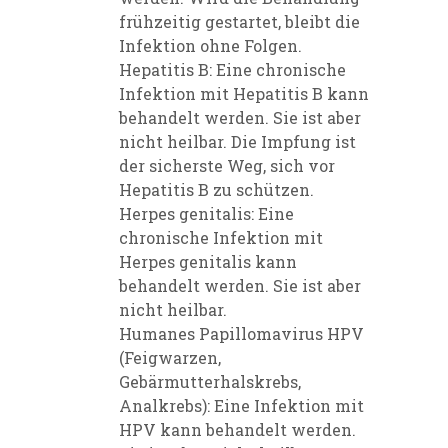
frühzeitig gestartet, bleibt die
Infektion ohne Folgen.
Hepatitis B: Eine chronische
Infektion mit Hepatitis B kann
behandelt werden. Sie ist aber
nicht heilbar. Die Impfung ist
der sicherste Weg, sich vor
Hepatitis B zu schützen.
Herpes genitalis: Eine
chronische Infektion mit
Herpes genitalis kann
behandelt werden. Sie ist aber
nicht heilbar.
Humanes Papillomavirus HPV
(Feigwarzen,
Gebärmutterhalskrebs,
Analkrebs): Eine Infektion mit
HPV kann behandelt werden.