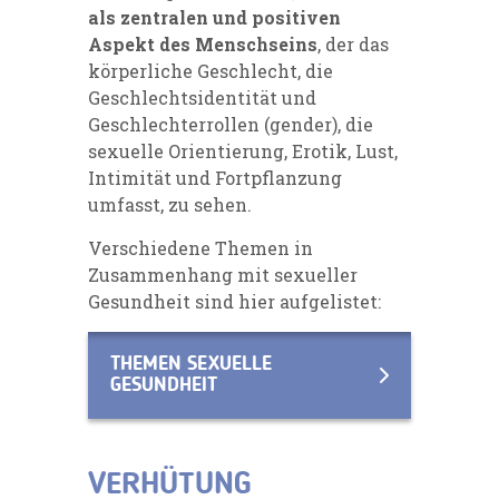
als zentralen und positiven
Aspekt des Menschseins
, der das
körperliche Geschlecht, die
Geschlechtsidentität und
Geschlechterrollen (gender), die
sexuelle Orientierung, Erotik, Lust,
Intimität und Fortpflanzung
umfasst, zu sehen.
Verschiedene Themen in
Zusammenhang mit sexueller
Gesundheit sind hier aufgelistet:
THEMEN SEXUELLE
GESUNDHEIT
VERHÜTUNG