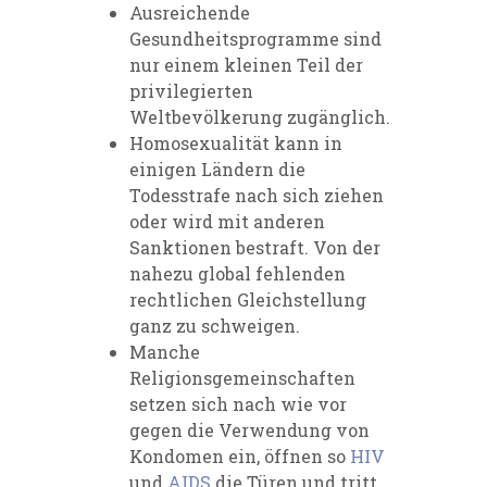
Ausreichende
Gesundheitsprogramme sind
nur einem kleinen Teil der
privilegierten
Weltbevölkerung zugänglich.
Homosexualität kann in
einigen Ländern die
Todesstrafe nach sich ziehen
oder wird mit anderen
Sanktionen bestraft. Von der
nahezu global fehlenden
rechtlichen Gleichstellung
ganz zu schweigen.
Manche
Religionsgemeinschaften
setzen sich nach wie vor
gegen die Verwendung von
Kondomen ein, öffnen so
HIV
und
AIDS
die Türen und tritt