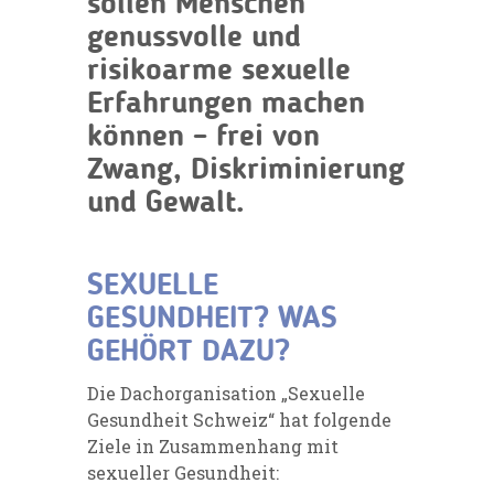
sollen Menschen
g
enussvolle und
risikoarme sexuelle
Erfahrungen machen
können – frei von
Zwang, Diskrimi
nierung
und Gewalt.
SEXUELLE
GESUNDHEIT? WAS
GEHÖRT DAZU?
Die Dachorganisation „Sexuelle
Gesundheit Schweiz“ hat folgende
Ziele in Zusammenhang mit
sexueller Gesundheit: