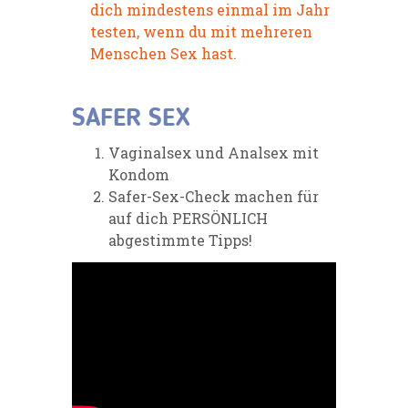
dich mindestens einmal im Jahr
testen, wenn du mit mehreren
Menschen Sex hast.
SAFER SEX
Vaginalsex und Analsex mit
Kondom
Safer-Sex-Check machen für
auf dich PERSÖNLICH
abgestimmte Tipps!