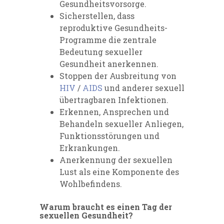
Gesundheitsvorsorge.
Sicherstellen, dass
reproduktive Gesundheits-
Programme die zentrale
Bedeutung sexueller
Gesundheit anerkennen.
Stoppen der Ausbreitung von
HIV
/
AIDS
und anderer sexuell
übertragbaren Infektionen.
Erkennen, Ansprechen und
Behandeln sexueller Anliegen,
Funktionsstörungen und
Erkrankungen.
Anerkennung der sexuellen
Lust als eine Komponente des
Wohlbefindens.
Warum braucht es einen Tag der
sexuellen Gesundheit?