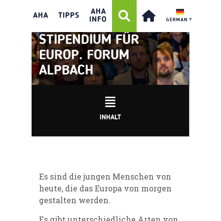
AHA
AHA
TIPPS
INFO
GERMAN
▼
STIPENDIUM FÜR
EUROP. FORUM
ALPBACH
INHALT
Es sind die jungen Menschen von
heute, die das Europa von morgen
gestalten werden.
Es gibt unterschiedliche Arten von