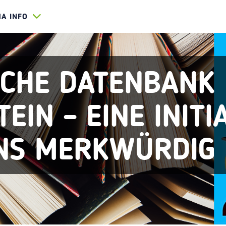
HA INFO
SCHE DATENBANK
EIN – EINE INITI
INS MERKWÜRDIG