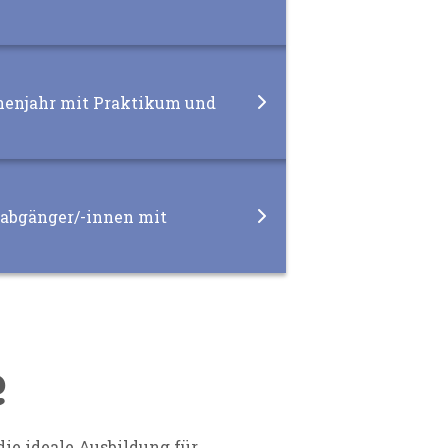
schenjahr mit Praktikum und
ulabgänger/-innen mit
e
ie ideale Ausbildung für