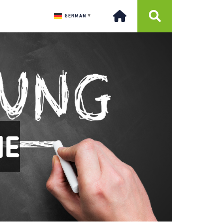
GERMAN
▼
NE