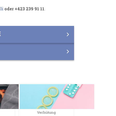
li
oder +423 239 91 11
.
E
Verhütung