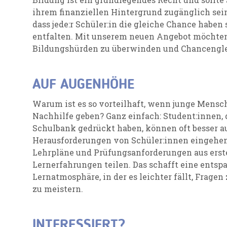
ihrem finanziellen Hintergrund zugänglich sein.
dass jede:r Schüler:in die gleiche Chance haben s
entfalten. Mit unserem neuen Angebot möchten
Bildungshürden zu überwinden und Chancenglei
AUF AUGENHÖHE
Warum ist es so vorteilhaft, wenn junge Mens
Nachhilfe geben? Ganz einfach: Student:innen, d
Schulbank gedrückt haben, können oft besser a
Herausforderungen von Schüler:innen eingehen
Lehrpläne und Prüfungsanforderungen aus erst
Lernerfahrungen teilen. Das schafft eine entsp
Lernatmosphäre, in der es leichter fällt, Frage
zu meistern.
INTERESSIERT?