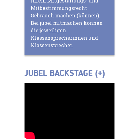
ihrem Mitgestaltungs- und
Mitbestimmungsrecht
Gebrauch machen (können).
Bei jubel mitmachen können
die jeweiligen
Klassensprecherinnen und
Klassensprecher.
JUBEL BACKSTAGE (+)