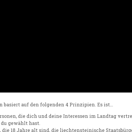
basiert auf den folgenden 4 Prinzipien. Es ist…
ersonen, die dich und deine Interessen im Landtag vertr
 du gewählt hast.
, die 18 Jahre alt sind, die liechtensteinische Staatsbür