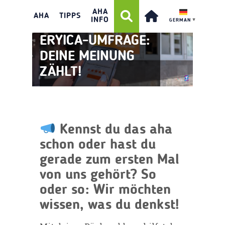
AHA
AHA
TIPPS
INFO
GERMAN
▼
ERYICA-UMFRAGE:
DEINE MEINUNG
ZÄHLT!
Kennst du das aha
schon oder hast du
gerade zum ersten Mal
von uns gehört? So
oder so: Wir möchten
wissen, was du denkst!