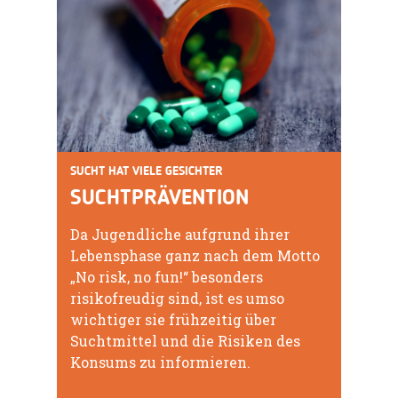
SUCHT HAT VIELE GESICHTER
SUCHTPRÄVENTION
Da Jugendliche aufgrund ihrer
Lebensphase ganz nach dem Motto
„No risk, no fun!“ besonders
risikofreudig sind, ist es umso
wichtiger sie frühzeitig über
Suchtmittel und die Risiken des
Konsums zu informieren.