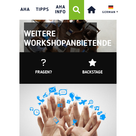
AHA
AHA
TIPPS
INFO
GERMAN
▼
WEITERE
WORKSHOPANBIETENDE
FRAGEN?
BACKSTAGE