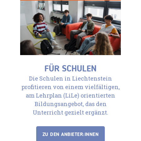
FÜR SCHULEN
Die Schulen in Liechtenstein
profitieren von einem vielfältigen,
am Lehrplan (LiLe) orientierten
Bildungsangebot, das den
Unterricht gezielt ergänzt.
ZU DEN ANBIETER:INNEN