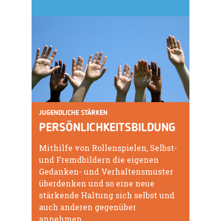
JUGENDLICHE STÄRKEN
PERSÖNLICHKEITSBILDUNG
Mithilfe von Rollenspielen, Selbst-
und Fremdbildern die eigenen
Gedanken- und Verhaltensmuster
überdenken und so eine neue
stärkende Haltung sich selbst und
auch anderen gegenüber
annehmen.