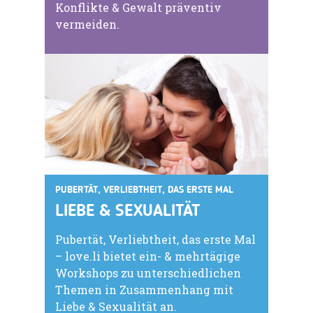
Konflikte & Gewalt präventiv
vermeiden.
PUBERTÄT, VERLIEBTHEIT, DAS ERSTE MAL
LIEBE & SEXUALITÄT
Pubertät, Verliebtheit, das erste Mal
– love.li bietet ein- & mehrtägige
Workshops zu unterschiedlichen
Themen in Zusammenhang mit
Liebe & Sexualität an.