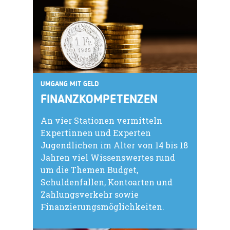
UMGANG MIT GELD
FINANZKOMPETENZEN
An vier Stationen vermitteln
Expertinnen und Experten
Jugendlichen im Alter von 14 bis 18
Jahren viel Wissenswertes rund
um die Themen Budget,
Schuldenfallen, Kontoarten und
Zahlungsverkehr sowie
Finanzierungsmöglichkeiten.