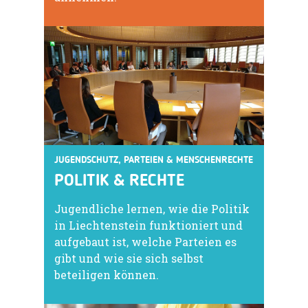
JUGENDSCHUTZ, PARTEIEN & MENSCHENRECHTE
POLITIK & RECHTE
Jugendliche lernen, wie die Politik
in Liechtenstein funktioniert und
aufgebaut ist, welche Parteien es
gibt und wie sie sich selbst
beteiligen können.