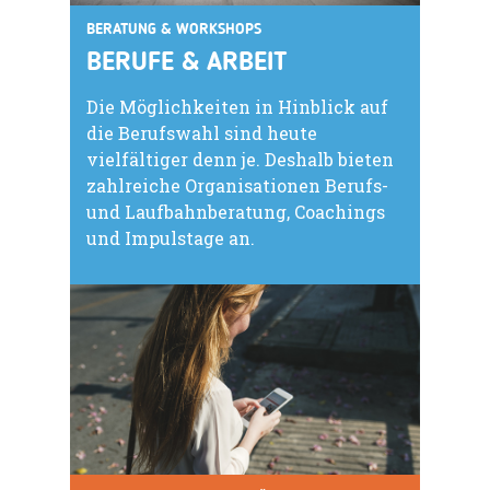
BERATUNG & WORKSHOPS
BERUFE & ARBEIT
Die Möglichkeiten in Hinblick auf
die Berufswahl sind heute
vielfältiger denn je. Deshalb bieten
zahlreiche Organisationen Berufs-
und Laufbahnberatung, Coachings
und Impulstage an.