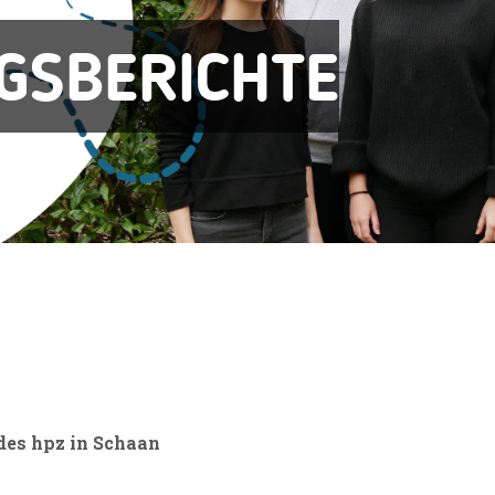
GSBERICHTE
des hpz in Schaan