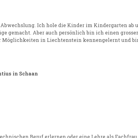
l Abwechslung. Ich hole die Kinder im Kindergarten ab u
üge gemacht. Aber auch persönlich bin ich einen gross
r Möglichkeiten in Liechtenstein kennengelernt und bi
ntius in Schaan
n technischen Beruf erlernen oder eine Lehre als Fachfr