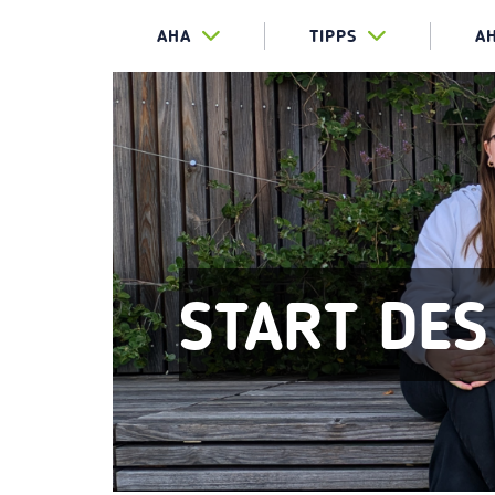
AHA
TIPPS
A
START DES