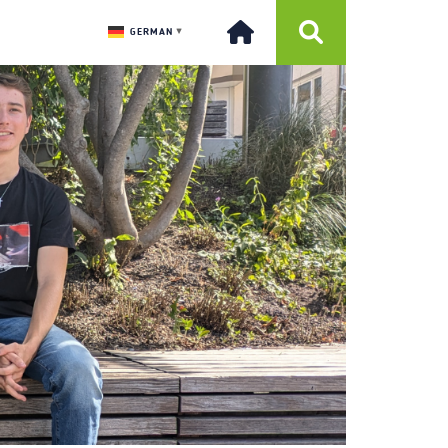
GERMAN
▼