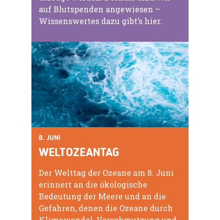
auf Blutspenden angewiesen –
Wissenswertes dazu gibt’s hier.
8. JUNI
WELTOZEANTAG
Der Welttag der Ozeane am 8. Juni
erinnert an die ökologische
Bedeutung der Meere und an die
Gefahren, denen die Ozeane durch
Klimawandel, Verschmutzung und