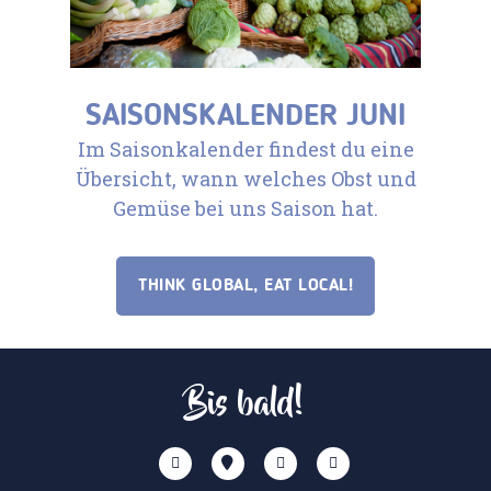
SAISONSKALENDER JUNI
Im Saisonkalender findest du eine
Übersicht, wann welches Obst und
Gemüse bei uns Saison hat.
THINK GLOBAL, EAT LOCAL!
Bis bald!