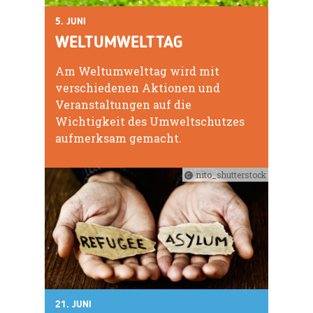
5. JUNI
WELTUMWELTTAG
Am Weltumwelttag wird mit
verschiedenen Aktionen und
Veranstaltungen auf die
Wichtigkeit des Umweltschutzes
aufmerksam gemacht.
nito_shutterstock
21. JUNI