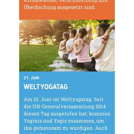
Überfischung ausgesetzt sind.
21. JUNI
WELTYOGATAG
Am 21. Juni ist Weltyogatag. Seit
die UN-Generalversammlung 2014
diesen Tag ausgerufen hat, kommen
Yoginis und Yogis zusammen, um
ihn gemeinsam zu würdigen. Auch