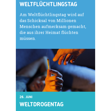
WELTFLÜCHTLINGSTAG
Am Weltflüchtlingstag wird auf
das Schicksal von Millionen
Menschen aufmerksam gemacht,
die aus ihrer Heimat flüchten
müssen.
26. JUNI
WELTDROGENTAG