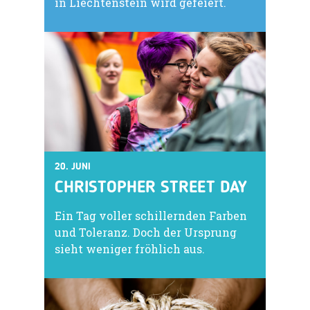
in Liechtenstein wird gefeiert.
20. JUNI
CHRISTOPHER STREET DAY
Ein Tag voller schillernden Farben
und Toleranz. Doch der Ursprung
sieht weniger fröhlich aus.