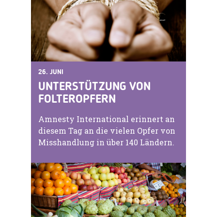
26. JUNI
UNTERSTÜTZUNG VON
FOLTEROPFERN
Amnesty International erinnert an
diesem Tag an die vielen Opfer von
Misshandlung in über 140 Ländern.