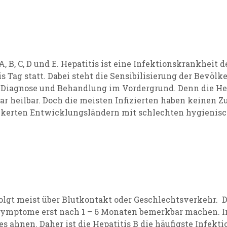
, B, C, D und E. Hepatitis ist eine Infektionskrankheit 
is Tag statt. Dabei steht die Sensibilisierung der Bevöl
, Diagnose und Behandlung im Vordergrund. Denn die He
gar heilbar. Doch die meisten Infizierten haben keinen 
ölkerten Entwicklungsländern mit schlechten hygienis
folgt meist über Blutkontakt oder Geschlechtsverkehr. D
Symptome erst nach 1 – 6 Monaten bemerkbar machen. In 
 es ahnen. Daher ist die Hepatitis B die häufigste Infe