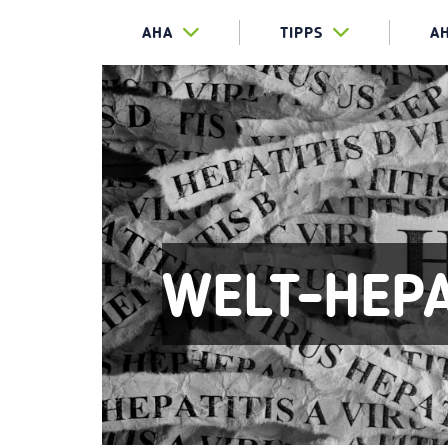
AHA
TIPPS
A
WELT-HEPA