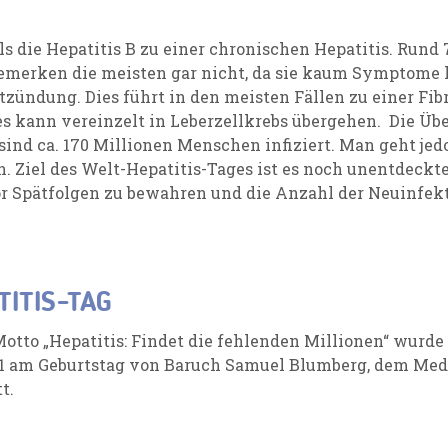
als die Hepatitis B zu einer chronischen Hepatitis. Rund 
bemerken die meisten gar nicht, da sie kaum Symptome h
tzündung. Dies führt in den meisten Fällen zu einer Fi
es kann vereinzelt in Leberzellkrebs übergehen. Die Übe
sind ca. 170 Millionen Menschen infiziert. Man geht jed
. Ziel des Welt-Hepatitis-Tages ist es noch unentdeckte
or Spätfolgen zu bewahren und die Anzahl der Neuinfek
ITIS-TAG
otto „Hepatitis: Findet die fehlenden Millionen“ wurde
2011 am Geburtstag von Baruch Samuel Blumberg, dem Med
t.