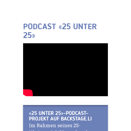
PODCAST «25 UNTER
25»
«25 UNTER 25»-PODCAST-
PROJEKT AUF BACKSTAGE.LI
Im Rahmen seines 25-